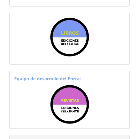
sitiosfahce
equiporevistas
Equipo de desarrollo del Portal