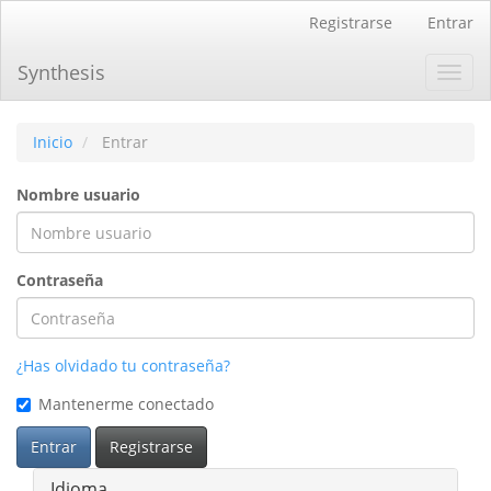
Navegación
Registrarse
Entrar
principal
Contenido
Synthesis
Toggl
principal
navig
Barra
lateral
Inicio
Entrar
Nombre usuario
Contraseña
¿Has olvidado tu contraseña?
Mantenerme conectado
Entrar
Registrarse
Idioma